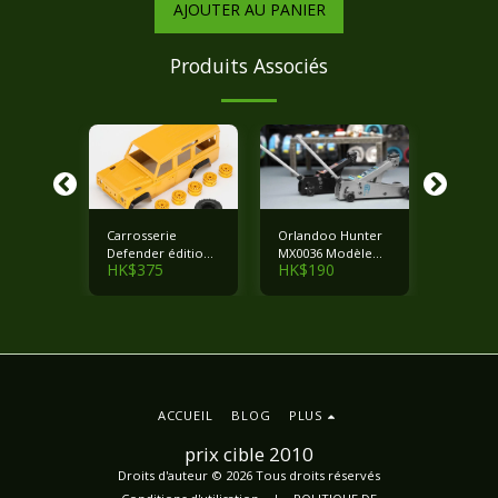
AJOUTER AU PANIER
Produits Associés
de 4
Carrosserie
Orlandoo Hunter
Ensembl
urs
Defender édition
MX0036 Modèle
amortis
HK$
375
HK$
190
HK$
23
en
limitée jaune
1/32 Cric de levage
réglable
camel Hunter de
Argent / Noir
alumin
Hunter
Rlandoo pour 1/32
Orlando
o-
OH32A03-KIT
pour mi
ME5-230
crawler
ACCUEIL
BLOG
PLUS
prix cible 2010
Droits d'auteur © 2026 Tous droits réservés