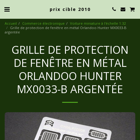
prix cible 2010
Accueil
Commerce électronique
Voiture miniature à l'échelle 1:32
Grille de protection de fenêtre en métal Orlandoo Hunter MX0033-B
argentée
GRILLE DE PROTECTION
DE FENÊTRE EN MÉTAL
ORLANDOO HUNTER
MX0033-B ARGENTÉE